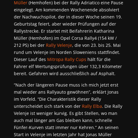
Müller
(Hemhofen) bei der Rally Adriatico eine Pause
eingelegt. Am kommenden Wochenende absolviert
der Nachwuchspilot, der in dieser Woche seinen 19.
Geburtstag feiert, aber wieder Prüfungen auf der
Rallystrecke. Er startet mit Beifahrerin Katharina
Müller (Hemhofen) im Opel Corsa Rally4 (154 kW /
212 PS) bei der
Rally Velenje
, die von 23. bis 25. Mai
rund um Velenje im Norden Sloweniens stattfindet.
Dieser Lauf des
Mitropa Rally Cups
hält für die
Fahrer elf Wertungsprüfungen über 132,3 Kilometer
bereit. Gefahren wird ausschließlich auf Asphalt.
“Nach der längeren Pause muss ich mich jetzt erst
mal wieder ans Rallyauto gewöhnen”, erklärt Jonas
im Vorfeld. “Die Charakteristik dieser Rally
unterscheidet sich stark von der
Rally Elba
. Die Rally
Velenje ist weniger kurvig. Es gibt Stellen, wo man
auch mal länger am Gas bleiben kann, schnelle
Fünfer-Kurven statt immer nur Kehren.” An seinen
Start in Velenje im letzten Jahr hat Jonas Müller